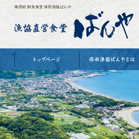
南房総 鮮魚食堂 保田漁協ばんや